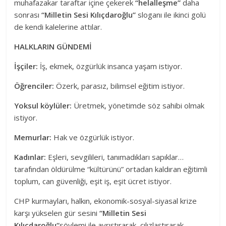
muhafazakar taraftar içine çekerek
“helalleşme”
daha
sonrası
“Milletin Sesi Kılıçdaroğlu”
sloganı ile ikinci golü
de kendi kalelerine attılar.
HALKLARIN GÜNDEMİ
İşçiler:
İş, ekmek, özgürlük insanca yaşam istiyor.
Öğrenciler:
Özerk, parasız, bilimsel eğitim istiyor.
Yoksul köylüler:
Üretmek, yönetimde söz sahibi olmak
istiyor.
Memurlar:
Hak ve özgürlük istiyor.
Kadınlar:
Eşleri, sevgilileri, tanımadıkları sapıklar…
tarafından öldürülme “kültürünü” ortadan kaldıran eğitimli
toplum, can güvenliği, eşit iş, eşit ücret istiyor.
CHP kurmayları, halkın, ekonomik-sosyal-siyasal krize
karşı yükselen gür sesini
“Milletin Sesi
Kılıçdaroğlu“
söylemi ile ayrıştırarak, cılızlaştırarak,