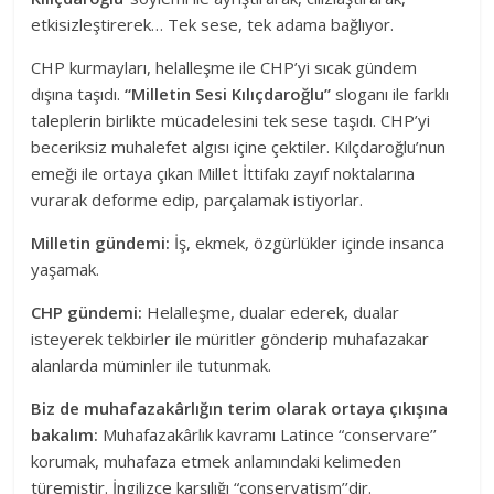
etkisizleştirerek… Tek sese, tek adama bağlıyor.
CHP kurmayları, helalleşme ile CHP’yi sıcak gündem
dışına taşıdı.
“Milletin Sesi Kılıçdaroğlu”
sloganı ile farklı
taleplerin birlikte mücadelesini tek sese taşıdı. CHP’yi
beceriksiz muhalefet algısı içine çektiler. Kılçdaroğlu’nun
emeği ile ortaya çıkan Millet İttifakı zayıf noktalarına
vurarak deforme edip, parçalamak istiyorlar.
Milletin gündemi:
İş, ekmek, özgürlükler içinde insanca
yaşamak.
CHP gündemi:
Helalleşme, dualar ederek, dualar
isteyerek tekbirler ile müritler gönderip muhafazakar
alanlarda müminler ile tutunmak.
Biz de muhafazakârlığın terim olarak ortaya çıkışına
bakalım:
Muhafazakârlık kavramı Latince “conservare’’
korumak, muhafaza etmek anlamındaki kelimeden
türemiştir. İngilizce karşılığı “conservatism’’dir.