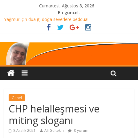
Cumartesi, Ağustos 8, 2026
En güncel:
Yağmur için dua (!) doğa severlere beddua!
ALMANYA’ DA AKŞAM YEMEĞİ Mİ? TÜRKİYE’DE HER ŞEY DAHİL
TATİL Mİ?
CHP helalleşmesi ve miting sloganı
AMAN DİKKAT!
HELALLEŞME Mİ?
Genel
CHP helalleşmesi ve
miting sloganı
8 Aralık 2021
Ali Gültekin
0 yorum