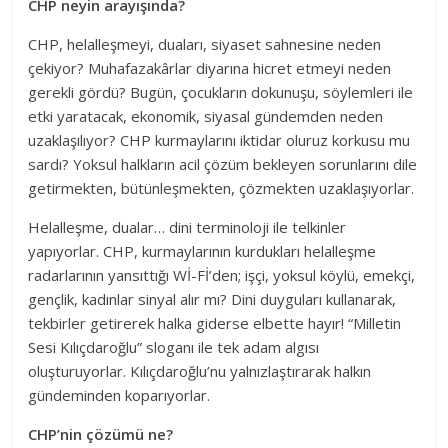
CHP neyin arayışında?
CHP, helalleşmeyi, duaları, siyaset sahnesine neden
çekiyor? Muhafazakârlar diyarına hicret etmeyi neden
gerekli gördü? Bugün, çocukların dokunuşu, söylemleri ile
etki yaratacak, ekonomik, siyasal gündemden neden
uzaklaşılıyor? CHP kurmaylarını iktidar oluruz korkusu mu
sardı? Yoksul halkların acil çözüm bekleyen sorunlarını dile
getirmekten, bütünleşmekten, çözmekten uzaklaşıyorlar.
Helalleşme, dualar… dini terminoloji ile telkinler
yapıyorlar. CHP, kurmaylarının kurdukları helalleşme
radarlarının yansıttığı Wİ-Fİ’den; işçi, yoksul köylü, emekçi,
gençlik, kadınlar sinyal alır mı? Dini duyguları kullanarak,
tekbirler getirerek halka giderse elbette hayır! “Milletin
Sesi Kılıçdaroğlu” sloganı ile tek adam algısı
oluşturuyorlar. Kılıçdaroğlu’nu yalnızlaştırarak halkın
gündeminden koparıyorlar.
CHP’nin çözümü ne?