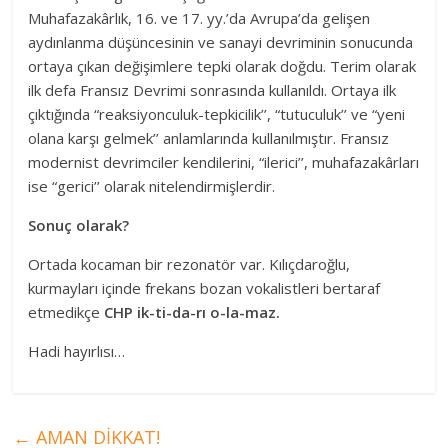
Muhafazakârlık, 16. ve 17. yy.’da Avrupa’da gelişen
aydınlanma düşüncesinin ve sanayi devriminin sonucunda
ortaya çıkan değişimlere tepki olarak doğdu. Terim olarak
ilk defa Fransız Devrimi sonrasında kullanıldı. Ortaya ilk
çıktığında “reaksiyonculuk-tepkicilik’’, “tutuculuk’’ ve “yeni
olana karşı gelmek’’ anlamlarında kullanılmıştır. Fransız
modernist devrimciler kendilerini, “ilerici’’, muhafazakârları
ise “gerici’’ olarak nitelendirmişlerdir.
Sonuç olarak?
Ortada kocaman bir rezonatör var. Kılıçdaroğlu,
kurmayları içinde frekans bozan vokalistleri bertaraf
etmedikçe
CHP
ik-ti-da-rı o-la-maz.
Hadi hayırlısı…
←
AMAN DİKKAT!