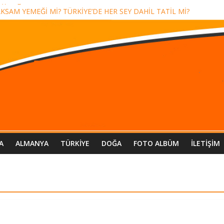
(!) doğa severlere beddua!
KŞAM YEMEĞİ Mİ? TÜRKİYE’DE HER ŞEY DAHİL TATİL Mİ?
i ve miting sloganı
İ?
A
ALMANYA
TÜRKIYE
DOĞA
FOTO ALBÜM
İLETIŞIM