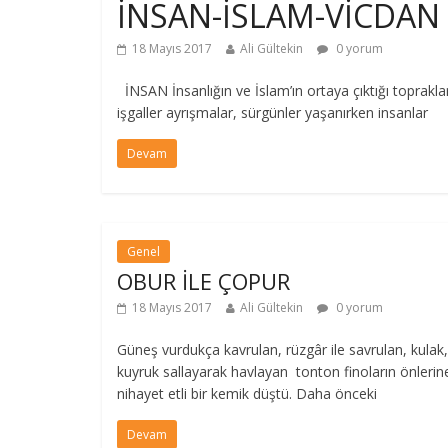
İNSAN-İSLAM-VİCDAN
18 Mayıs 2017
Ali Gültekin
0 yorum
İNSAN İnsanlığın ve İslam’ın ortaya çıktığı toprakl
işgaller ayrışmalar, sürgünler yaşanırken insanlar
Devam
Genel
OBUR İLE ÇOPUR
18 Mayıs 2017
Ali Gültekin
0 yorum
Güneş vurdukça kavrulan, rüzgâr ile savrulan, kulak,
kuyruk sallayarak havlayan tonton finoların önlerin
nihayet etli bir kemik düştü. Daha önceki
Devam