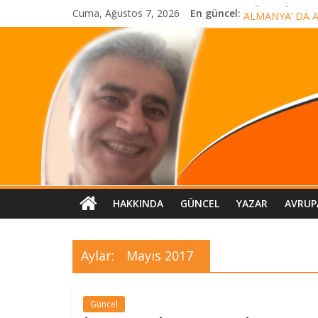
Yağmur için dua 
Cuma, Ağustos 7, 2026
En güncel:
ALMANYA’ DA A
CHP helalleşmes
AMAN DİKKAT!
HELALLEŞME M
HAKKINDA
GÜNCEL
YAZAR
AVRUP
Aylar:
Mayıs 2017
Güncel