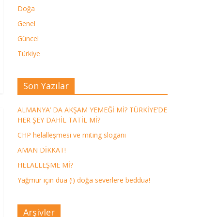
Doğa
Genel
Güncel
Türkiye
Son Yazılar
ALMANYA’ DA AKŞAM YEMEĞİ Mİ? TÜRKİYE’DE
HER ŞEY DAHİL TATİL Mİ?
CHP helalleşmesi ve miting sloganı
AMAN DİKKAT!
HELALLEŞME Mİ?
Yağmur için dua (!) doğa severlere beddua!
Arşivler