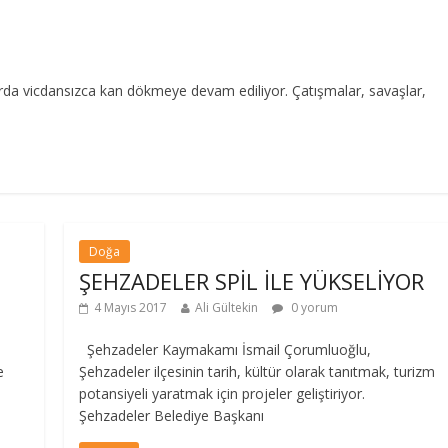
arda vicdansızca kan dökmeye devam ediliyor. Çatışmalar, savaşlar,
Doğa
ŞEHZADELER SPİL İLE YÜKSELİYOR
4 Mayıs 2017
Ali Gültekin
0 yorum
Şehzadeler Kaymakamı İsmail Çorumluoğlu,
e
Şehzadeler ilçesinin tarih, kültür olarak tanıtmak, turizm
potansiyeli yaratmak için projeler geliştiriyor.
Şehzadeler Belediye Başkanı