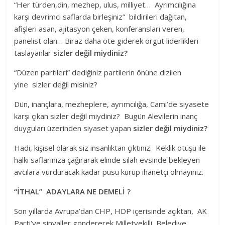
“Her türden,din, mezhep, ulus, milliyet… Ayrımcılığına
karşı devrimci saflarda birleşiniz” bildirileri dağıtan,
afişleri asan, ajitasyon çeken, konferansları veren,
panelist olan… Biraz daha öte giderek örgüt liderlikleri
taslayanlar
sizler değil miydiniz?
“Düzen partileri” dediğiniz partilerin önüne dizilen
yine sizler değil misiniz?
Dün, inançlara, mezheplere, ayrımcılığa, Cami’de siyasete
karşı çıkan sizler değil miydiniz? Bugün Alevilerin inanç
duyguları üzerinden siyaset yapan
sizler değil miydiniz?
Hadi, kişisel olarak siz insanlıktan çıktınız. Keklik ötüşü ile
halkı saflarınıza çağırarak elinde silah evsinde bekleyen
avcılara vurduracak kadar pusu kurup ihanetçi olmayınız.
“İTHAL” ADAYLARA NE DEMELİ ?
Son yıllarda Avrupa’dan CHP, HDP içerisinde açıktan, AK
Parti’ye sinyaller göndererek Milletvekilli, Belediye