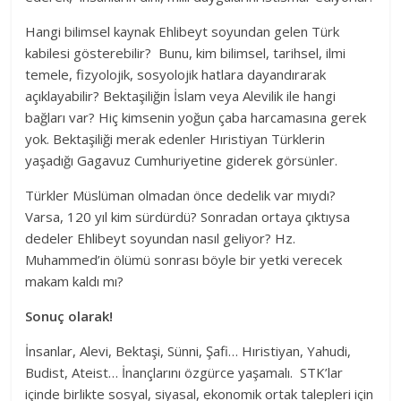
Hangi bilimsel kaynak Ehlibeyt soyundan gelen Türk
kabilesi gösterebilir? Bunu, kim bilimsel, tarihsel, ilmi
temele, fizyolojik, sosyolojik hatlara dayandırarak
açıklayabilir? Bektaşiliğin İslam veya Alevilik ile hangi
bağları var? Hiç kimsenin yoğun çaba harcamasına gerek
yok. Bektaşiliği merak edenler Hıristiyan Türklerin
yaşadığı Gagavuz Cumhuriyetine giderek görsünler.
Türkler Müslüman olmadan önce dedelik var mıydı?
Varsa, 120 yıl kim sürdürdü? Sonradan ortaya çıktıysa
dedeler Ehlibeyt soyundan nasıl geliyor? Hz.
Muhammed’in ölümü sonrası böyle bir yetki verecek
makam kaldı mı?
Sonuç olarak!
İnsanlar, Alevi, Bektaşi, Sünni, Şafi… Hıristiyan, Yahudi,
Budist, Ateist… İnançlarını özgürce yaşamalı. STK’lar
içinde birlikte sosyal, siyasal, ekonomik ortak talepleri için