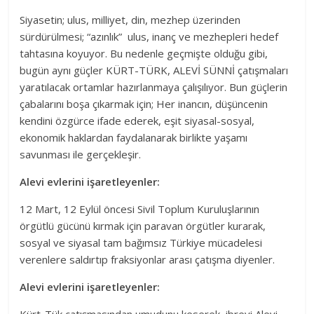
Siyasetin; ulus, milliyet, din, mezhep üzerinden
sürdürülmesi; “azınlık” ulus, inanç ve mezhepleri hedef
tahtasına koyuyor. Bu nedenle geçmişte olduğu gibi,
bugün aynı güçler KÜRT-TÜRK, ALEVİ SÜNNİ çatışmaları
yaratılacak ortamlar hazırlanmaya çalışılıyor. Bun güçlerin
çabalarını boşa çıkarmak için; Her inancın, düşüncenin
kendini özgürce ifade ederek, eşit siyasal-sosyal,
ekonomik haklardan faydalanarak birlikte yaşamı
savunması ile gerçekleşir.
Alevi evlerini işaretleyenler:
12 Mart, 12 Eylül öncesi Sivil Toplum Kuruluşlarının
örgütlü gücünü kırmak için paravan örgütler kurarak,
sosyal ve siyasal tam bağımsız Türkiye mücadelesi
verenlere saldırtıp fraksiyonlar arası çatışma diyenler.
Alevi evlerini işaretleyenler: