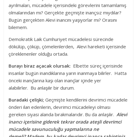
ayrılmaları, mücadele içerisindeki görevlerini tamamlamış
olmalarından mı? Gerçekte geçmişte inançsız mıydılar?
Bugün gerçekten Alevi inancını yaşıyorlar mı? Orasını
bilemem.
Demokratik Laik Cumhuriyet mücadelesi sürecinde
dökülüp, çöküp, çömelenlerden, Alevi hareketi içerisinde
çöreklenenler olduğu ortada.
Burayı biraz açacak olursak:
Elbette süreç içerisinde
insanlar bugün inandıklarına yarın inanmaya bilirler. Hatta
önceki inançlarına kaşı olan inançlar içinde yer
alabilirler. Bu anlaşılır bir durum.
Buradaki çelişki;
Geçmişte kendilerini devrimci mücadele
önderi ilan edenlerin, devrimci mücadeleyi olması
gereken siyasi alanda bırakmalarıdır. Bu da anlaşılır.
Alevi
inancı içerisine giderek tekrar orada ateşli devrimci
mücadele savunuculuğu yapmalarına ne
demeli?
Madem, bu kadar devrimci inanca sahiptiniz