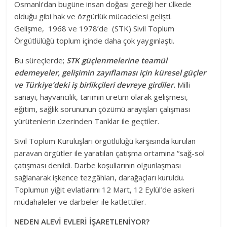
Osmanlı’dan bugüne insan doğası gereği her ülkede
olduğu gibi hak ve özgürlük mücadelesi gelişti.
Gelişme, 1968 ve 1978’de (STK) Sivil Toplum
Örgütlülüğü toplum içinde daha çok yaygınlaştı.
Bu süreçlerde;
STK güçlenmelerine teamül
edemeyeler, gelişimin zayıflaması için küresel güçler
ve Türkiye’deki iş birlikçileri devreye girdiler.
Milli
sanayi, hayvancılık, tarımın üretim olarak gelişmesi,
eğitim, sağlık sorununun çözümü arayışları çalışması
yürütenlerin üzerinden Tanklar ile geçtiler.
Sivil Toplum Kuruluşları örgütlülüğü karşısında kurulan
paravan örgütler ile yaratılan çatışma ortamına “sağ-sol
çatışması denildi. Darbe koşullarının olgunlaşması
sağlanarak işkence tezgâhları, darağaçları kuruldu.
Toplumun yiğit evlatlarını 12 Mart, 12 Eylül’de askeri
müdahaleler ve darbeler ile katlettiler.
NEDEN ALEVİ EVLERİ İŞARETLENİYOR?