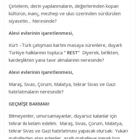
Çetelerin, derin yapılanmaların, değerlerinden kopan
kültürün, inanç, mezhep ve ulus üzerinden sürdürülen
siyasetin… Neresinde?
Alevi evlerinin işaretlenmesi,
Kürt –Türk çatışması kartını masaya sürenlere, duyarlı
Türkiye halklarının topluca
“ REST”
Diyerek, birlikten,
kardeşlikten yana tavır almalarının neresinde?
Alevi evlerinin işaretlenmesi,
Maraş, Sivas, Çorum, Malatya, tekrar Sivas ve Gazi
hatırlatmaların neresinde?
GEÇMİŞE BAKMAK!
Bilmeyenler, umursamayanlar, duyarsız kalanlar için
tekrar iki kelam edelim. Maraş, Sivas, Çorum, Malatya,
tekrar Sivas ve Gazi hatırlatması yapacak olursak: Yukarı
mahalleden ateş edenler, aşağı mahalleye inerek boş