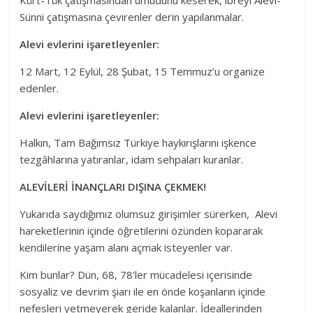
Kürt-Tük çatışmasından umudunu keserek, ibreyi Alevi-
Sünni çatışmasına çevirenler derin yapılanmalar.
Alevi evlerini işaretleyenler:
12 Mart, 12 Eylül, 28 Şubat, 15 Temmuz’u organize
edenler.
Alevi evlerini işaretleyenler:
Halkın, Tam Bağımsız Türkiye haykırışlarını işkence
tezgâhlarına yatıranlar, idam sehpaları kuranlar.
ALEVİLERİ İNANÇLARI DIŞINA ÇEKMEK!
Yukarıda saydığımız olumsuz girişimler sürerken, Alevi
hareketlerinin içinde öğretilerini özünden kopararak
kendilerine yaşam alanı açmak isteyenler var.
Kim bunlar? Dün, 68, 78’ler mücadelesi içerisinde
sosyaliz ve devrim şiarı ile en önde koşanların içinde
nefesleri yetmeyerek geride kalanlar. İdeallerinden