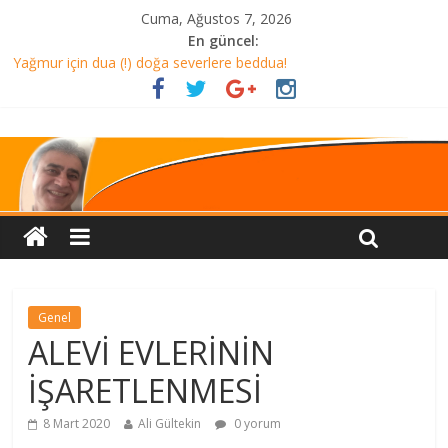
Cuma, Ağustos 7, 2026
En güncel:
Yağmur için dua (!) doğa severlere beddua!
ALMANYA’ DA AKŞAM YEMEĞİ Mİ? TÜRKİYE’DE HER ŞEY DAHİL
TATİL Mİ?
CHP helalleşmesi ve miting sloganı
AMAN DİKKAT!
HELALLEŞME Mİ?
Genel
ALEVİ EVLERİNİN
İŞARETLENMESİ
8 Mart 2020
Ali Gültekin
0 yorum