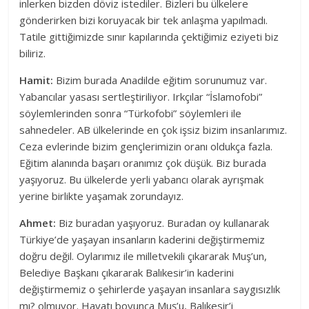
inlerken bizden döviz istediler. Bizleri bu ülkelere
gönderirken bizi koruyacak bir tek anlaşma yapılmadı.
Tatile gittiğimizde sınır kapılarında çektiğimiz eziyeti biz
biliriz.
Hamit:
Bizim burada Anadilde eğitim sorunumuz var.
Yabancılar yasası sertleştiriliyor. Irkçılar “İslamofobi”
söylemlerinden sonra “Türkofobi” söylemleri ile
sahnedeler. AB ülkelerinde en çok işsiz bizim insanlarımız.
Ceza evlerinde bizim gençlerimizin oranı oldukça fazla.
Eğitim alanında başarı oranımız çok düşük. Biz burada
yaşıyoruz. Bu ülkelerde yerli yabancı olarak ayrışmak
yerine birlikte yaşamak zorundayız.
Ahmet:
Biz buradan yaşıyoruz. Buradan oy kullanarak
Türkiye’de yaşayan insanların kaderini değiştirmemiz
doğru değil. Oylarımız ile milletvekili çıkararak Muş’un,
Belediye Başkanı çıkararak Balıkesir’in kaderini
değiştirmemiz o şehirlerde yaşayan insanlara saygısızlık
mı? olmuyor. Hayatı boyunca Muş’u, Balıkesir’i