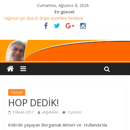
Cumartesi, Ağustos 8, 2026
En güncel:
Yağmur için dua (!) doğa severlere beddua!
ALMANYA’ DA AKŞAM YEMEĞİ Mİ? TÜRKİYE’DE HER ŞEY DAHİL
TATİL Mİ?
CHP helalleşmesi ve miting sloganı
AMAN DİKKAT!
HELALLEŞME Mİ?
Güncel
HOP DEDİK!
3 Nisan 2017
aligultekin
0 yorum
Köln’de yaşayan Bergamalı Ahmet ve Hollanda’da