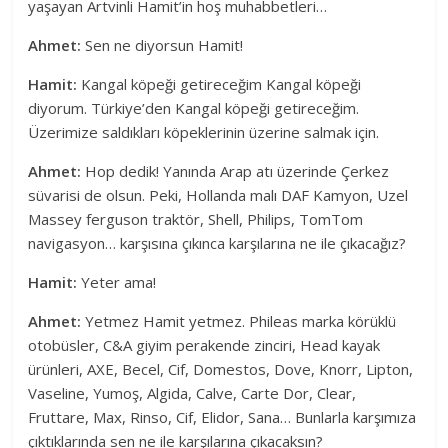
yaşayan Artvinli Hamit’in hoş muhabbetleri…
Ahmet:
Sen ne diyorsun Hamit!
Hamit:
Kangal köpeği getireceğim Kangal köpeği
diyorum. Türkiye’den Kangal köpeği getireceğim.
Üzerimize saldıkları köpeklerinin üzerine salmak için.
Ahmet:
Hop dedik! Yanında Arap atı üzerinde Çerkez
süvarisi de olsun. Peki, Hollanda malı DAF Kamyon, Uzel
Massey ferguson traktör, Shell, Philips, TomTom
navigasyon… karşısına çıkınca karşılarına ne ile çıkacağız?
Hamit:
Yeter ama!
Ahmet:
Yetmez Hamit yetmez. Phileas marka körüklü
otobüsler, C&A giyim perakende zinciri, Head kayak
ürünleri, AXE, Becel, Cif, Domestos, Dove, Knorr, Lipton,
Vaseline, Yumoş, Algida, Calve, Carte Dor, Clear,
Fruttare, Max, Rinso, Cif, Elidor, Sana… Bunlarla karşımıza
çıktıklarında sen ne ile karşılarına çıkacaksın?