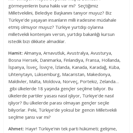
görmeyenlerin buna hakkı var mı? Seçtiğimiz
Milletvekilini, Belediye Başkanını tanıyor muyuz? Biz
Türkiye’de yaşayan insanların milli iradesine müdahale
etmiş olmuyor muyuz? Türkiye yurtdışı oylarına
milletvekili kontenjanı versin, yurtdışı bakanlığı kursun
istedik bizi dikkate almadılar.
Hamit:
Almanya, Arnavutluk, Avustralya, Avusturya,
Bosna Hersek, Danimarka, Finlandiya, Fransa, Hollanda,
İspanya, İsveç, İsviçre, İzlanda, Kanada, Karadağ, Küba,
Lihtenytayn, Lüksemburg, Macaristan, Makedonya,
Maldivler, Malta, Moldova, Norveç, Portekiz, Zelanda…
gibi ülkelerde 18 yaşında gençler seçilme biliyor. Bu
ülkelerde partiler yasası nasıl işliyor, Türkiye’de nasıl
işliyor? Bu ülkelerde parası olmayan gençler seçile
biliyorlar. Peki, Türkiye’de yoksul bir gencin Milletvekili
seçilme şansı var mı?
Ahmet:
Hayır! Türkiye’nin tek parti hükümeti; gelişme,