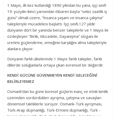
1 Mayıs, ilk kez kutlandığı 1890 yılından bu yana, işçi sınıfı
19. yüzyılın ikinci yarısından itibaren başta “sekiz saatlik iş
günü” olmak üzere, “İnsanca yaşam ve insanca çalışma”
talepleriyle mücadelesi başlattı. İşçi sınıfı,127 yıldır
dünyanın dört bir yanında benzer taleplerle ve 1 Mayıs ile
özdeşleşen “Birlik, Mücadele, Dayanışma” sloganı ile
üretimi güçlendirme, emeğinin karşılığını alma talepleriyle
alanlara çıkıyor.
Dünyanın farklı ülkelerinde 1 Mayıs farklı talepler, farklı
dillerde soluğanlarla ortaya çıkan evrensel bir değerdir.
KENDİ GÜCÜNE GÜVENMEYEN KENDİ GELECEĞİNİ
BELİRLEYEMEZ
Osmanlı’dan bu güne küresel güçlerin inanç ve etnik kimlik
üzerinden sürdürdükleri ayrışma, çatışma ve savaşları
dönemsel taktiklerle sürüyor. Osmanlı-Türk ayrışması,
Türk-Arap düşmanlığı, Türk-Ermeni düşmanlığı, Türk -