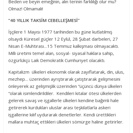
Beden ve beyin emeğinin, alın terinin farklılığı olur mu?
Olmaz! Olmamalı!
“40 YILLIK TAKSİM CEBELLEŞMESİ”
İşçilere 1 Mayısı 1977 tarihinden bu güne kutlatılmış
olsaydı Küresel güçler 12 Eylül, 28 Şubat darbeleri, 27
Nisan E-Muhtırası…15 Temmuz kalkışması olmayacaktı.
Milli üretimi temel alan, sosyal- siyasal haklara sahip,
özgürlükçü Laik Demokratik Cumhuriyet olacaktı.
Kapitalizm ülkeleri ekonomik olarak zayıflatarak, din, ulus,
mezhep… üzerinden ayrıştırarak çatıştırarak gelişmesini
önleyerek az gelişmişlik üzerinden “üçüncü dünya ülkeleri
“olarak isimlendirildiler. Kendileri kıtalar ötesi ülkelerden
gelerek savaş ve işgallerle ülkeleri kendine bağımlı hale
getirerek kurdukları uluslar arası teşkilatlarla askeri
işgallerine kılıf uydurarak denetlerler. Kendi ürettikleri
mallara muhtaç ettikleri ülkeleri sömürge haline getirirler.