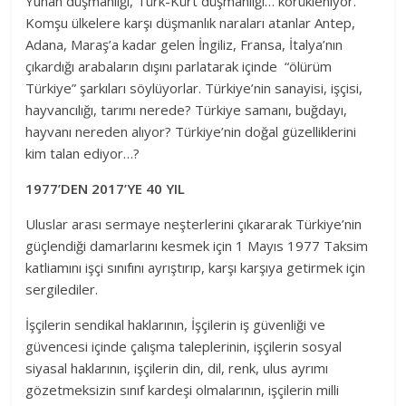
Yunan düşmanlığı, Türk-Kürt düşmanlığı… körükleniyor.
Komşu ülkelere karşı düşmanlık naraları atanlar Antep,
Adana, Maraş’a kadar gelen İngiliz, Fransa, İtalya’nın
çıkardığı arabaların dışını parlatarak içinde “ölürüm
Türkiye” şarkıları söylüyorlar. Türkiye’nin sanayisi, işçisi,
hayvancılığı, tarımı nerede? Türkiye samanı, buğdayı,
hayvanı nereden alıyor? Türkiye’nin doğal güzelliklerini
kim talan ediyor…?
1977’DEN 2017’YE 40 YIL
Uluslar arası sermaye neşterlerini çıkararak Türkiye’nin
güçlendiği damarlarını kesmek için 1 Mayıs 1977 Taksim
katliamını işçi sınıfını ayrıştırıp, karşı karşıya getirmek için
sergilediler.
İşçilerin sendikal haklarının, İşçilerin iş güvenliği ve
güvencesi içinde çalışma taleplerinin, işçilerin sosyal
siyasal haklarının, işçilerin din, dil, renk, ulus ayrımı
gözetmeksizin sınıf kardeşi olmalarının, işçilerin milli