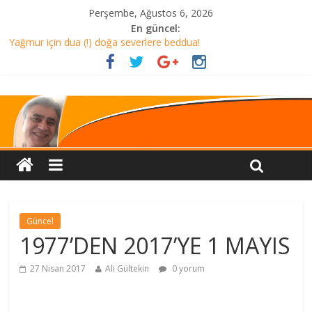
Perşembe, Ağustos 6, 2026
En güncel:
Yağmur için dua (!) doğa severlere beddua!
ALMANYA’ DA AKŞAM YEMEĞİ Mİ? TÜRKİYE’DE HER ŞEY DAHİL
TATİL Mİ?
CHP helalleşmesi ve miting sloganı
AMAN DİKKAT!
HELALLEŞME Mİ?
Güncel
1977’DEN 2017’YE 1 MAYIS
27 Nisan 2017
Ali Gültekin
0 yorum