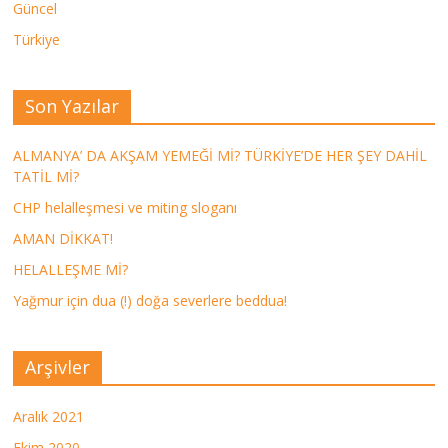
Güncel
Türkiye
Son Yazılar
ALMANYA’ DA AKŞAM YEMEĞİ Mİ? TÜRKİYE’DE HER ŞEY DAHİL
TATİL Mİ?
CHP helalleşmesi ve miting sloganı
AMAN DİKKAT!
HELALLEŞME Mİ?
Yağmur için dua (!) doğa severlere beddua!
Arşivler
Aralık 2021
Ekim 2020