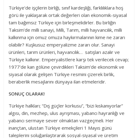
Türkiye’de işçilerin birliği, sınıf kardeşliği, farklılıklara hoş
görü ile yaklaşarak ortak değerleri olan ekonomik-siyasal
tam bağımsız Türkiye için birleşmelidirler. Bu birliğin
Taksim’de milli sanayi, Milli, Tarım, milli hayvancılık, milli
kalkınma için omuz omuza haykırmalarının kime ne zararı
olabilir? Kuşkusuz emperyalizme zararı olur. Sanayi
ürünleri, tarım ürünleri, hayvancılık… satışları azalır ve
Türkiye kalkınır. Emperyalistlere karşı tek verilecek cevap;
1977’de kan gölüne çevirdikleri Taksim’de ekonomik ve
siyasal olarak gelişen Türkiye resmini çizerek birlik,
beraberlik mesajlarını dünyaya ilan etmeleridir.
SONUÇ OLARAK!
Türkiye halkları; “Dış güçler korkusu”, “bizi kıskanıyorlar”
algısı, din, mezhep, ulus ayrışması, yabancı hayranlığı ve
yabancı sermaye sever olmaktan vazgeçmeli. Her
inançtan, ulustan Türkiye emekçileri 1 Mayıs günü
taleplerini soluğanlaştırarak sosyal-siyasal ve üretim