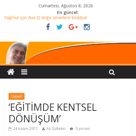
Cumartesi, Ağustos 8, 2026
En güncel:
Yağmur için dua (!) doğa severlere beddua!
ALMANYA’ DA AKŞAM YEMEĞİ Mİ? TÜRKİYE’DE HER ŞEY DAHİL
TATİL Mİ?
CHP helalleşmesi ve miting sloganı
AMAN DİKKAT!
HELALLEŞME Mİ?
Genel
‘EĞİTİMDE KENTSEL
DÖNÜŞÜM’
24 Kasım 2017
Ali Gültekin
0 yorum