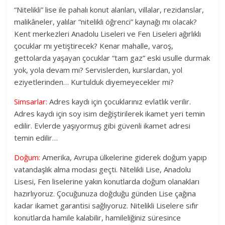
“Nitelikli” lise ile pahalı konut alanları, villalar, rezidanslar,
malikâneler, yalılar “nitelikli öğrenci” kaynağı mı olacak?
Kent merkezleri Anadolu Liseleri ve Fen Liseleri ağırlıklı
çocuklar mı yetiştirecek? Kenar mahalle, varoş,
gettolarda yaşayan çocuklar “tam gaz” eski usulle durmak
yok, yola devam mı? Servislerden, kurslardan, yol
eziyetlerinden… Kurtulduk diyemeyecekler mi?
Simsarlar:
Adres kaydı için çocuklarınız evlatlık verilir.
Adres kaydı için soy isim değiştirilerek ikamet yeri temin
edilir. Evlerde yaşıyormuş gibi güvenli ikamet adresi
temin edilir…
Doğum:
Amerika, Avrupa ülkelerine giderek doğum yapıp
vatandaşlık alma modası geçti. Nitelikli Lise, Anadolu
Lisesi, Fen liselerine yakın konutlarda doğum olanakları
hazırlıyoruz. Çocuğunuza doğduğu günden Lise çağına
kadar ikamet garantisi sağlıyoruz. Nitelikli Liselere sıfır
konutlarda hamile kalabilir, hamileliğiniz süresince