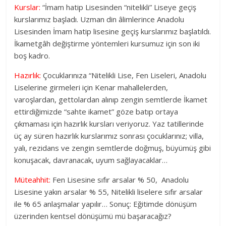
Kurslar:
“İmam hatip Lisesinden “nitelikli” Liseye geçiş
kurslarımız başladı. Uzman din âlimlerince Anadolu
Lisesinden İmam hatip lisesine geçiş kurslarımız başlatıldı.
İkametgâh değiştirme yöntemleri kursumuz için son iki
boş kadro.
Hazırlık:
Çocuklarınıza “Nitelikli Lise, Fen Liseleri, Anadolu
Liselerine girmeleri için Kenar mahallelerden,
varoşlardan, gettolardan alınıp zengin semtlerde İkamet
ettirdiğimizde “sahte ikamet” göze batıp ortaya
çıkmaması için hazırlık kursları veriyoruz. Yaz tatillerinde
üç ay süren hazırlık kurslarımız sonrası çocuklarınız; villa,
yalı, rezidans ve zengin semtlerde doğmuş, büyümüş gibi
konuşacak, davranacak, uyum sağlayacaklar…
Müteahhit:
Fen Lisesine sıfır arsalar % 50, Anadolu
Lisesine yakın arsalar % 55, Nitelikli liselere sıfır arsalar
ile % 65 anlaşmalar yapılır… Sonuç: Eğitimde dönüşüm
üzerinden kentsel dönüşümü mü başaracağız?