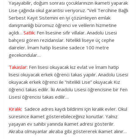
Yaşayabilir, doğum sonrası çocuklarınızın ikameti yaparak
Lise çağında okul garantisi veriyoruz. “Veli Tercihine Bağlı
Serbest Kayıt Sistemini en iyi çözümleyen emlak
danışmanlığı büromuz öğrenci ve velilerin hizmetine
açıldı…
Satlık:
Fen lisesine sıfır villalar. Anadolu Lisesi
bahçesi gören rezidanslar. Nitelikli liseye üç cephe
daireler. İmam hatip lisesine sadece 100 metre
gecekondular…
Takaslar:
Fen lisesi okuyacak kız evlat ve İmam hatip
lisesi okuyacak erkek öğrenci takas yapılır. Anadolu Lisesi
okuyacak erkek öğrenci ile “nitelikli Lise” okuyacak Kız
öğrenci takas edilir. İki Anadolu Lisesi öğrencisine bir Fen
Lisesi öğrencisi takas edilir…
Kiralık:
Sadece adres kaydı bildirimi için kiralık evler. Okul
süresince ikamet gösterebileceğiniz konutlar. Yalnız
yaşayan ev sahibi yanında ikamet adresi gösterilir.
Akraba olmayanlar akraba gibi göstererek ikamet alınır…